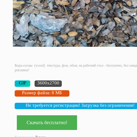
Кора-сосны (wood) текстура, фон, обои, на рабочий стол - бесплатно, без ожи
рекламы!
GIF
3600x2700
Размер файла: 8 МБ
Не требуется регистрации! Загрузка без ограничения!
Скачать бесплатно!