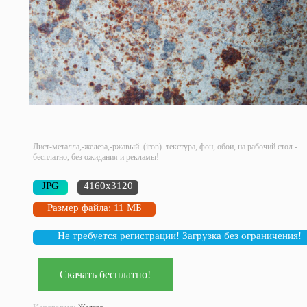
Лист-металла,-железа,-ржавый (iron) текстура, фон, обои, на рабочий стол -
бесплатно, без ожидания и рекламы!
JPG
4160x3120
Размер файла: 11 МБ
Не требуется регистрации! Загрузка без ограничения!
Скачать бесплатно!