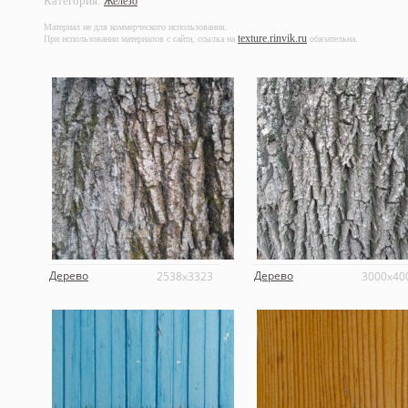
Категория:
Железо
Материал не для коммерческого использования.
texture.rinvik.ru
При использовании материалов с сайта, ссылка на
обязательна.
Дерево
Дерево
2538x3323
3000x40